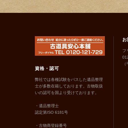
お
フ
01
（平
資格・認可
弊社では各種試験をパスした遺品整理
士が多数在籍しております。古物取扱
いの認可を国より受けております。
・遺品整理士
認定第ISO 6181号
・古物商登録番号