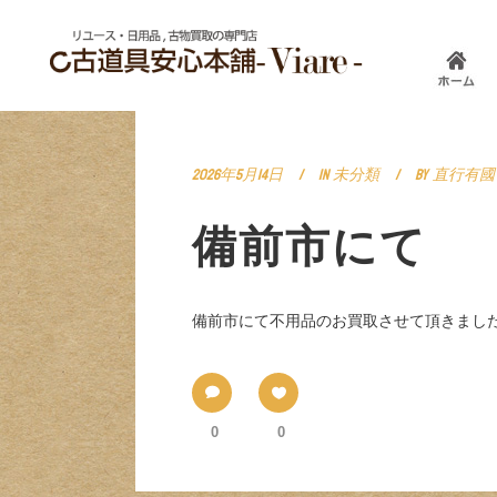
2026年5月14日
In
未分類
By
直行有國
備前市にて
備前市にて不用品のお買取させて頂きました。 
0
0